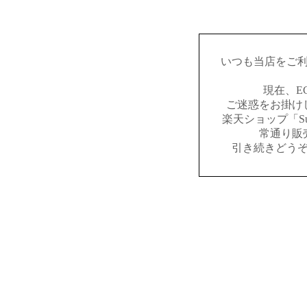
いつも当店をご
現在、E
ご迷惑をお掛け
楽天ショップ「Sus
常通り販
引き続きどう